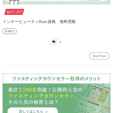
April
7
,
2023
インナービューティBasic資格 無料受験
TOPICS
0
Read More